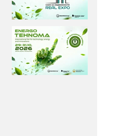
деловни капацитети. Саемот се оджува во 
истиот период од 29ти до 31ви октомври 
во Арена Борис Трајковски. 

Програмата на ЕНЕРГО ТЕХНОМА 
вклучува, технологија и технолошки 
решенија, услуги и решенија од областа 
на енергетиката, електро индустријата и 
електрониката, метална индустрија и 
металургија, ИК технологии, иновации и 
автоматизацијата, машинство, роботика и 
напредните технолошки системи. Бидете 
дел од овој саем и создадете нови 
можности во динамичните пазари кои 
постојано го менуваат светот. 

Значајно место во програмата ќе имаат и 
младите иноватори, кои ќе добијат 
можност да ги претстават своите идеи, 
проекти и решенија пред претставници на 
водечки компании од индустријата. Преку 