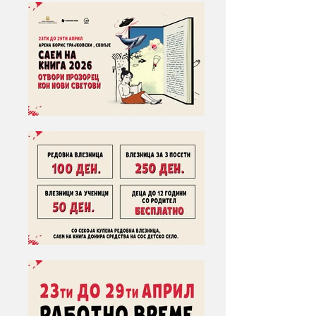
можат да си одберат книги од богатата 
The International Fair for Technology, Energy 
понуда на домашни и странски автори, да 
and Innovation ENERGO TEHNOMA 2026 
бидат дел од промоциите на нови дела и 
will be held from 29th to 31st of October, at 
подобро да се запознаат со издавачите и 
the Boris Trajkovski Arena on an exhibition 
насловите претставени во рамки на 
area of 2,500 m². This year's fair will bring 
Саемот.

together leading companies, experts, 
institutions and professionals from multiple 
Саемот оваа година ветува богата 
industry sectors in one place.

програма која ќе вклучува промоции на 
книги, разновидни работилници, средби 
At the same time, visitors will be able to get 
со автори, дискусии и панели, како и 
acquainted with the latest real estate offers in 
попусти и понуди на книги за сите 
the country and in the region by visiting the 
генерации. 

Real Estate Fair / REAL EXPO which will 
Саемот ќе биде место каде што 
present a rich offer of attractive residential 
читателите ќе имаат можност да се 
and business facilities. The fair takes place in 
сретнат со своите омилени автори, но и 
the same period from 29th to 31st October at 
да ја надополнат својата библиотека со 
the Boris Trajkovski Arena. 

нови изданија и да уживаат во нови 
книжевни светови. Примарната цел на 
The program of ENERGO TEHNOMA 
саемот е да се слави книгата, и да се 
includes, technology and technological 
поттикне љубовта кон литературата и 
solutions, services and solutions in the field of 
читањето во заедницата. 
