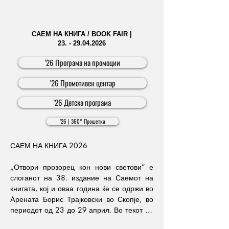
практични презентации и директни 
средби, саемот ќе придонесе за 
поттикнување на иновативноста и 
отворање нови можности за 
САЕМ НА КНИГА / BOOK FAIR |
професионален развој и вработување.

23. - 29.04.2026
'26 Програма на промоции
Саемот ќе биде отворен за посетители во 
текот на сите три дена од 10:30 до 18:30 
'26 Промотивен центар
часот и претставува одлична можност за 
сите кои сакаат да бидат во чекор со 
'26 Детска програма
најновите технолошки достигнувања, 
иновации и деловни трендови кои ќе го 
'26 | 360° Прошетка
обликуваат развојот во годините што 
следат.

САЕМ НА КНИГА 2026

„Отвори прозорец кон нови светови“ е 
ENERGO TEHNOMA 2026 / REAL EXPO 
слоганот на 38. издание на Саемот на 
2026

книгата, кој и оваа година ќе се одржи во 
Aрената Борис Трајковски во Скопје, во 
Are you ready for one of the largest and most 
периодот од 23 до 29 април. Во текот на 
significant trade fair events in the region? 

седумте саемски денови посетителите ќе 