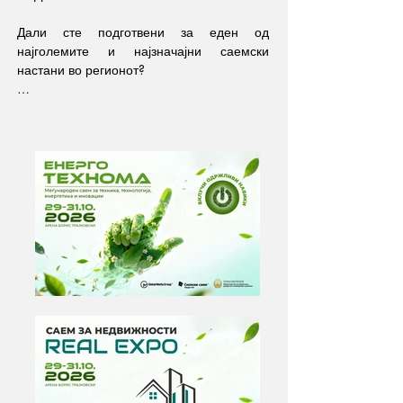
Дали сте подготвени за еден од 
најголемите и најзначајни саемски 
настани во регионот? 

Меѓународниот саем за техника, 
технологија, енергетика и иновации 
ЕНЕРГО ТЕХНОМА 2026 ќе се одржи од 
29ти до 31ви октомври, во Арена Борис 
Трајковски на изложбена површина од 
2.500m². Саемот и оваа година ќе ги 
обедини водечките компании, експерти, 
институции и професионалци од повеќе 
индустриски сектори на едно место.

Истовремено, посетителите ќе можат да 
се запознаат со најновите понуди за 
недвижности во земјата и во регионот 
преку посета на Саемот за недвижности / 
РЕАЛ ЕКСПО на кој ќе биде претставена 
богата понуда на атрактивни станбени и 