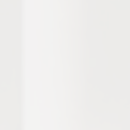
 this year at the Boris 
rs will be able to choose 
d get to know better the 
, meetings with authors, 
as fill their library with 
, and to encourage a love 
e the readers will be able 
 as an eternal source of 
 as well as more than 60 