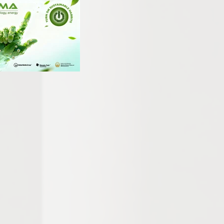
рамата ќе имаат и младите иноватори, кои ќе добијат можност да 
а пред претставници на водечки компании од индустријата. Преку 
емот ќе придонесе за поттикнување на иновативноста и отвора
 вработување.

за посетители во текот на сите три дена од 10:30 до 18:30 часот 
акаат да бидат во чекор со најновите технолошки достигнувања,
уваат развојот во годините што следат.

/ REAL EXPO 2026

 largest and most significant trade fair events in the region? 

or Technology, Energy and Innovation ENERGO TEHNOMA 2026 will be hel
jkovski Arena on an exhibition area of 2,500 m². This year's fair will
tions and professionals from multiple industry sectors in one place.

will be able to get acquainted with the latest real estate offers in the cou
r / REAL EXPO which will present a rich offer of attractive residential and bus
iod from 29th to 31st October at the Boris Trajkovski Arena. 
