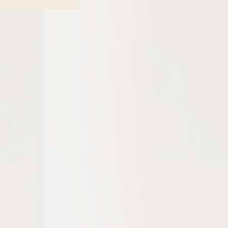
влезница Саемот на книга донира средства на СОС детското село.

lds" is the slogan of 38. edition of the Book Fair, which will be held
 in the period from 23 to 29 April. During the seven days of the fair, visito
of domestic and foreign authors, be part of the promotions of new books an
ed within the fair.

 a rich program that will include book promotions, a variety of workshops
well as discounts and offers on books for all generations. 

ere readers will have the opportunity to meet their favorite authors, as well 
 literary worlds. The primary purpose of the fair is to celebrate the book
n the community. 

ave the opportunity to participate in a variety of storytelling sessions, whil
eputable authors and everyone will find an encouragement to read. 

placed on literature that unites traditional values, portraying the book
ce of 30,000 visitors and more than 100 promotions of titles and authors,