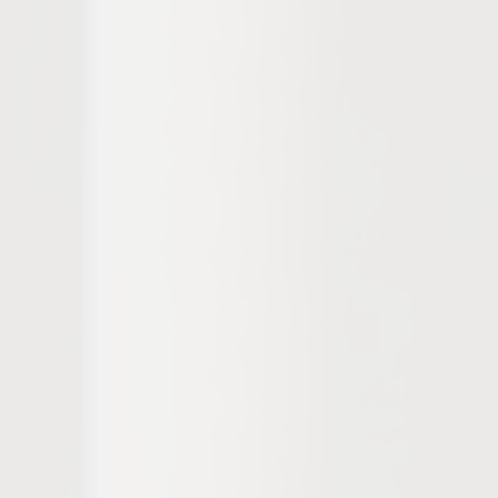
ги претстават своите 
практични презентации 
ње нови можности за 
и претставува одлична 
 иновации и деловни 
d from 29th to 31st of 
 bring together leading 
ntry and in the region by 
iness facilities. The fair 