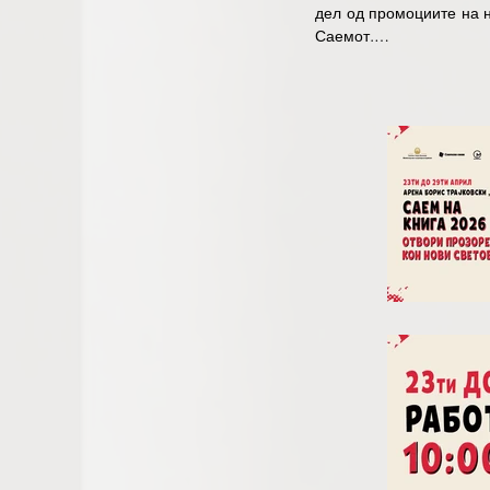
дел од промоциите на н
Саемот.

Саемот оваа година ве
средби со автори, диску
Саемот ќе биде место к
надополнат својата би
саемот е да се слави кн
Најмалите читатели ќ
повозрасните ќе можат
акцент ќе биде ставен 
како вечен извор на мудр
Со очекувани 30.000 по
куќи, Саемот претставу
Саемот на книга е пр
Министерството за култ
Вратите на Саемот ќе б
влезница - 100 денари,
посети на саемот - 250