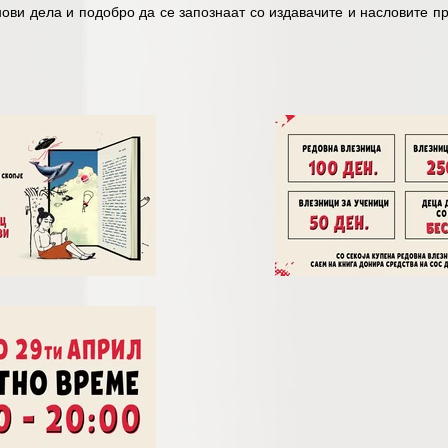
ови дела и подобро да се запознаат со издавачите и насловите пр
тува богата програма која ќе вклучува промоции на книги, раз
сии и панели, како и попусти и понуди на книги за сите генерации. 

аде што читателите ќе имаат можност да се сретнат со своите омиле
блиотека со нови изданија и да уживаат во нови книжевни светов
игата, и да се поттикне љубовта кон литературата и читањето во зае
е имаат можност да учествуваат во најразновидни раскажувачк
 да имаат дискусии со реномирани автори и секој да најде потти
на литературата што ги обединува традиционалните вредности при
ост.

сетители и повеќе од 100 промоции на наслови и автори, како и п
ва најгoлема културна манифестација и одлична можност за дружење
огласен за проект од национален интерес во областа на кул
ура и туризам, кое традиционално е Покровител на оваа манифестац
идат отворени секој ден помеѓу 10:00 и 20:00 часот, а цените н
 влезница за организирани посети на ученици - 50 денари/по уче
 денари. Влезот е бесплатен за деца до 12 години кои се во при