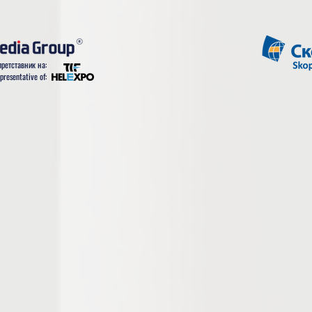
ретставник на:
epresentative of: