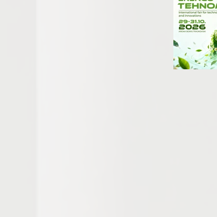
Значајно место во прог
идеи, проекти и решениј
и директни средби, са
професионален развој и
Саемот ќе биде отворен 
можност за сите кои с
трендови кои ќе го облик
ENERGO TEHNOMA 2026 
Are you ready for one of the
The International Fair f
October, at the Boris Tra
companies, experts, institu
At the same time, visitors 
visiting the Real Estate Fai
takes place in the same per