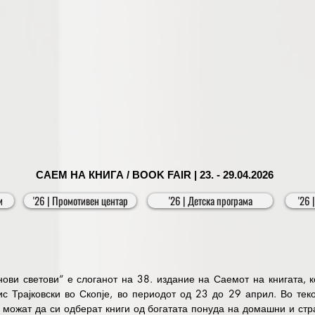
NOMA includes, technology and technological solutions, services and so
ry and electronics, metal industry and metallurgy, ICT technologies, inn
otics and advanced technological systems. Do not miss the opportunity to be
s in dynamic markets that are constantly changing the world. 

program will be given to young innovators, who will have the opportunity 
front of representatives of leading companies in the industry. Through sh
ntribute to fostering innovation and opening new opportunities for profe
sitors during all three days from 10:30 a.m. to 6:30 p.m. and is a great op
САЕМ НА КНИГА / BOOK FAIR | 23. - 29.04.2026
latest technological advancements, innovations, and business trends that w
и
'26 | Промотивен центар
'26 | Детска програма
'26
ови светови“ е слоганот на 38. издание на Саемот на книгата, ко
с Трајковски во Скопје, во периодот од 23 до 29 април. Во теко
 можат да си одберат книги од богатата понуда на домашни и стра