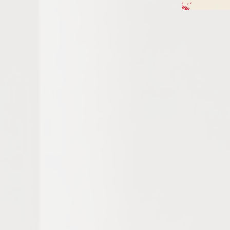
секоја купена редовна 
BOOK FAIR 2026

"Open a window to new wor
Trajkovski Arena in Skopje,
books from the wide offer 
publishers and titles present
This year's fair promises
discussions and panels, as 
The fair will be a place wh
new editions and enjoy new
of literature and reading i
The youngest readers will h
to have discussions with r
Special emphasis will be 
wisdom.

With an expected attendan