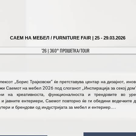
, the Fair is the most spectacular cultural event and presents the opportunit
clared a project of national interest in culture by the Ministry of Cultu
is event. 

l be open every day between 10:00 and 20:00, and the ticket prices: regu
visits of students - 50 denars/per student, ticket for three visits to the fa
САЕМ НА МЕБЕЛ / FURNITURE FAIR | 25 - 29.03.2026
12 years of age who are in the presence of a parent.
'26 | 360° ПРОШЕТКА/TOUR
ексот „Борис Трајковски“ ќе претставува центар на дизајнот, ино
жи Саемот на мебел 2026 под слоганот „Инспирација за секој дом“.
ни на креативноста, функционалноста и трендовите во уре
 и јавните ентериери, Саемот повторно ќе ги обедини водечките 
тери и брендови од индустријата за мебел и ентериер.

ожност на едно место да ги откријат најновите колекции на мебел
и материјали, декорации и додатоци кои го трансформираа
ка целина. Од минималистички и скандинавски стил, до луксузни