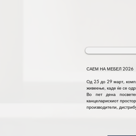
publishing houses presented
word.

The Book fair has been de
traditionally the patron of th
The doors of the Fair wil
entrance fee for organized 
is free for children up to 
САЕМ НА МЕБЕЛ 2026 

Од 25 до 29 март, компл
живеење, каде ќе се одр
Во пет дена посвете
канцеларискиот простор
производители, дистрибу
Посетителите ќе имаат м
уредување, иновативн
функционална и естетс