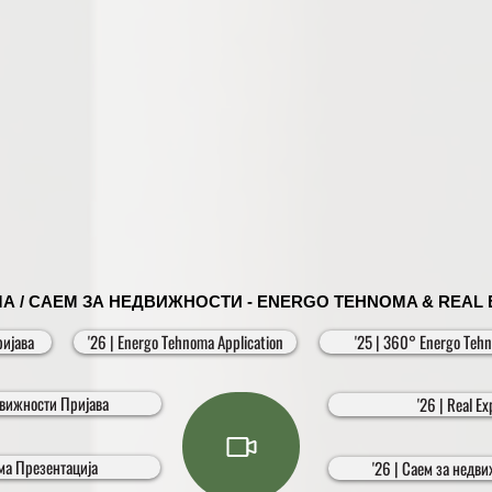
 / САЕМ ЗА НЕДВИЖНОСТИ - ENERGO TEHNOMA & REAL EXP
ријава
'26 | Energo Tehnoma Application
'25 | 360° Energo T
движности Пријава
'26 | Real Ex
ома Презентација
'26 | Саем за недв