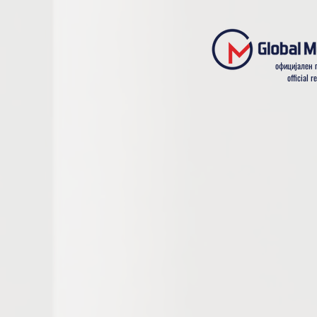
официјален п
official r