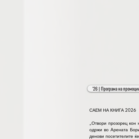
The program of ENERGO TEH
energy, electrical indust
mechanical engineering, rob
and create new opportunitie
A significant part of the 
projects and solutions in 
meetings, the fair will co
employment.

The fair will be open to vi
wants to keep up with the 
the years to come.
'26 | Програма на промоци
САЕМ НА КНИГА 2026

„Отвори прозорец кон н
одржи во Aрената Бори
денови посетителите ќе