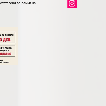
етставени во рамки на 
новидни работилници, 
ни автори, но и да ја 
и. Примарната цел на 
дницата. 

и сесии додека оние 
к за читање. Посебен 
кажувајќи ја книгата 
овеќе од 60 издавачки 
 со пишаниот збор. 

турата од страна на 
ија. 

а влезниците: редовна 
ник, влезница за три 
суство на родител. Со 