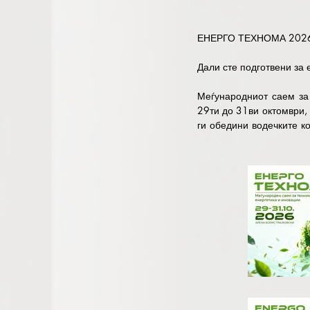
ЕНЕРГО ТЕХНОМА 2026
Дали сте подготвени за 
Меѓународниот саем за
29ти до 31ви октомври,
ги обедини водечките к
место.

Истовремено, посетите
регионот преку посета 
атрактивни станбени и 
Арена Борис Трајковски. 
Програмата на ЕНЕРГО Т
на енергетиката, елект
иновации и автоматизац
и создадете нови можнос