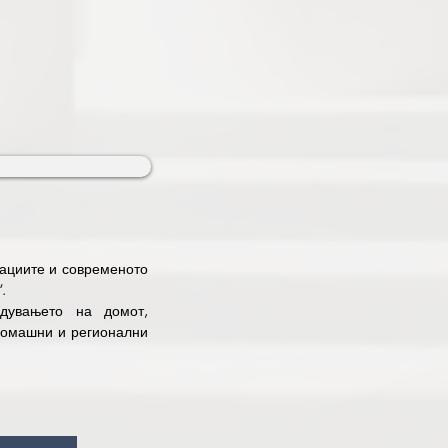
y to celebrate the written 
re and Tourism, which is 
lar ticket - 100 denars, 
ir - 250 denars. Admission 
вациите и современото 


дувањето на домот, 
домашни и регионални 
, модерни решенија за 
т секој простор во 
 и класични линии – 