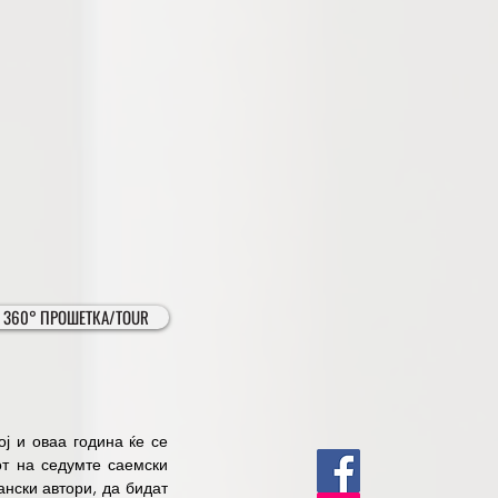
lutions in the field of 
ovation and automation, 
 part of this trade fair 
to present their ideas, 
owcases and face-to-face 
ssional development and 
portunity for anyone who 
ill shape development in 
 | 360° ПРОШЕТКА/TOUR
ј и оваа година ќе се 
т на седумте саемски 
нски автори, да бидат 