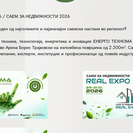
 / САЕМ ЗА НЕДВИЖНОСТИ 2026

еден од најголемите и најзначајни саемски настани во регионот? 

 техника, технологија, енергетика и иновации ЕНЕРГО ТЕХНОМА 
 во Арена Борис Трајковски на изложбена површина од 2.500m². Сае
омпании, експерти, институции и професионалци од повеќе индустр
лите ќе можат да се запознаат со најновите понуди за недвижно
на Саемот за недвижности / РЕАЛ ЕКСПО на кој ќе биде претстав
деловни капацитети. Саемот се одржува во истиот период од 29ти


ЕХНОМА вклучува, технологија и технолошки решенија, услуги и
ро индустријата и електрониката, метална индустрија и металур
ијата, машинство, роботика и напредните технолошки системи. Бид
ти во динамичните пазари кои постојано го менуваат светот. 
